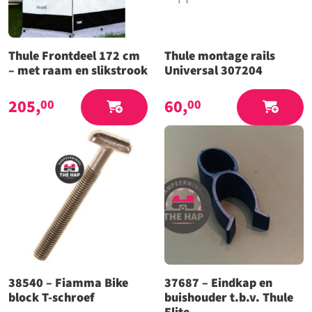
Thule Frontdeel 172 cm
Thule montage rails
– met raam en slikstrook
Universal 307204
205,
60,
00
00
38540 – Fiamma Bike
37687 – Eindkap en
block T-schroef
buishouder t.b.v. Thule