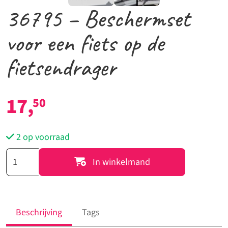
36795 – Beschermset
voor een fiets op de
fietsendrager
17,
50
2 op voorraad
36795
In winkelmand
-
Beschermset
voor
een
Beschrijving
Tags
fiets