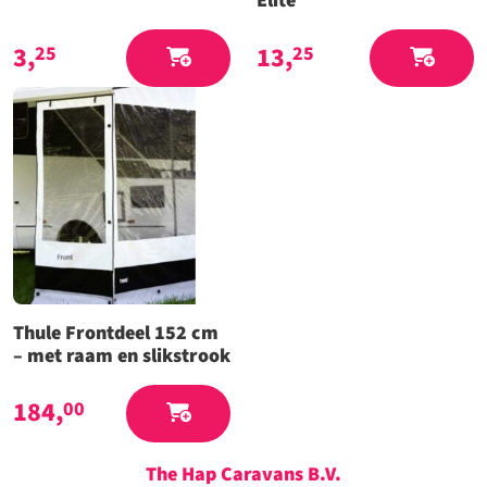
Elite
3,
13,
25
25
Thule Frontdeel 152 cm
– met raam en slikstrook
184,
00
The Hap Caravans
B.V.