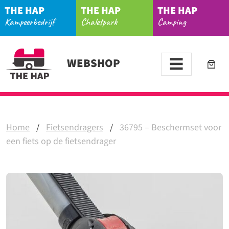
THE HAP
THE HAP
THE HAP
Kampeerbedrijf
Chaletpark
Camping
WEBSHOP
Home
/
Fietsendragers
/
36795 – Beschermset voor
een fiets op de fietsendrager