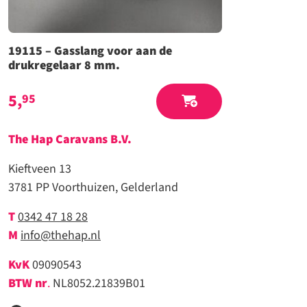
19115 – Gasslang voor aan de
drukregelaar 8 mm.
5,
95
The Hap Caravans
B.V.
Kieftveen 13
3781 PP Voorthuizen, Gelderland
T
0342 47 18 28
M
info@thehap.nl
KvK
09090543
BTW nr
.
NL8052.21839B01