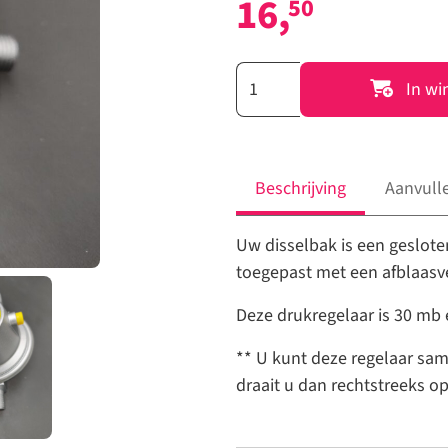
16,
50
19114
In wi
-
Gasdrukregelaar
30mb
voor
Beschrijving
Aanvull
in
de
Uw disselbak is een geslot
disselbak.
toegepast met een afblaasven
aantal
Deze drukregelaar is 30 mb 
** U kunt deze regelaar sa
draait u dan rechtstreeks op