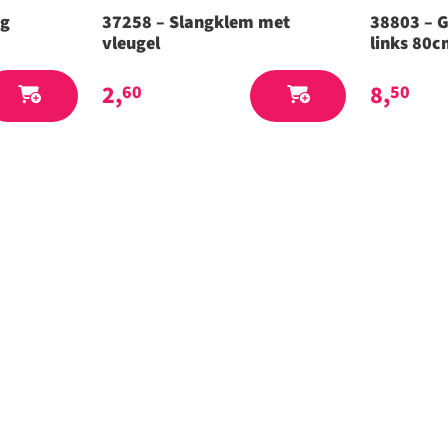
ng
37258 – Slangklem met
38803 – 
vleugel
links 80
2,
8,
60
50