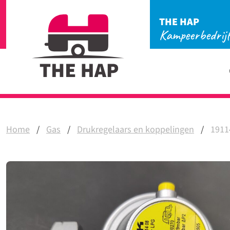
THE HAP
Kampeerbedrij
Home
/
Gas
/
Drukregelaars en koppelingen
/
1911