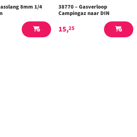
Gasslang 8mm 1/4
38770 – Gasverloop
cm
Campingaz naar DIN
15,
25