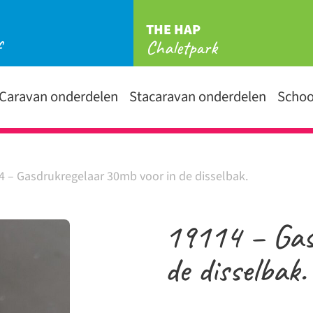
THE HAP
f
Chaletpark
Caravan onderdelen
Stacaravan onderdelen
Scho
4 – Gasdrukregelaar 30mb voor in de disselbak.
19114 – Gas
de disselbak.