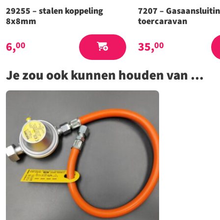
29255 – stalen koppeling
7207 – Gasaansluiti
8x8mm
toercaravan
6,
35,
00
00
Je zou ook kunnen houden van …