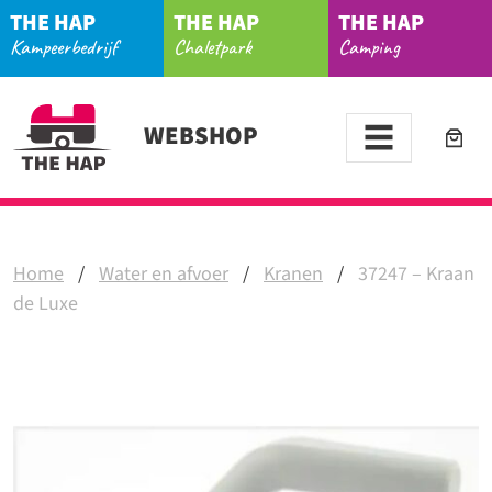
THE HAP
THE HAP
THE HAP
Kampeerbedrijf
Chaletpark
Camping
WEBSHOP
Home
/
Water en afvoer
/
Kranen
/
37247 – Kraan
de Luxe