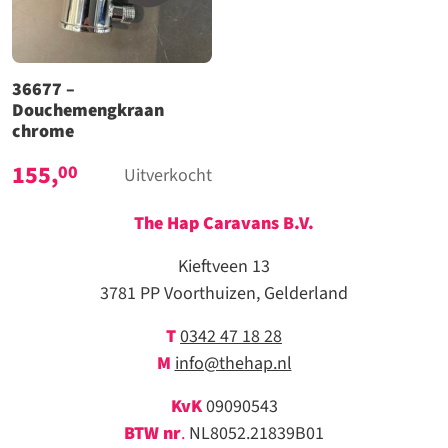
36677 –
Douchemengkraan
chrome
155,
00
Uitverkocht
The Hap Caravans
B.V.
Kieftveen 13
3781 PP Voorthuizen, Gelderland
T
0342 47 18 28
M
info@thehap.nl
KvK
09090543
BTW nr
.
NL8052.21839B01