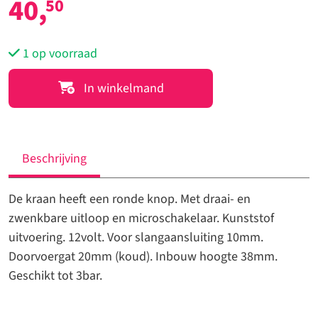
40,
50
1 op voorraad
37247
In winkelmand
-
Kraan
de
Luxe
Beschrijving
aantal
De kraan heeft een ronde knop. Met draai- en
zwenkbare uitloop en microschakelaar. Kunststof
uitvoering. 12volt. Voor slangaansluiting 10mm.
Doorvoergat 20mm (koud). Inbouw hoogte 38mm.
Geschikt tot 3bar.