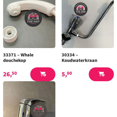
33371 – Whale
30334 –
douchekop
Koudwaterkraan
26,
5,
50
00