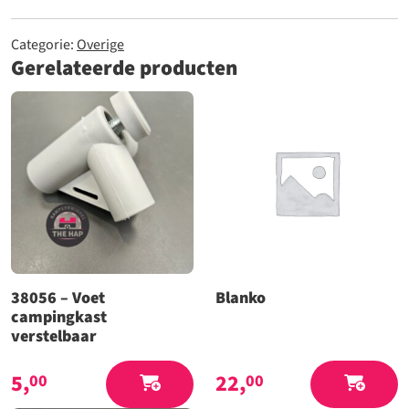
Categorie:
Overige
Gerelateerde producten
38056 – Voet
Blanko
campingkast
verstelbaar
5,
22,
00
00