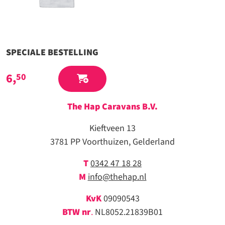
SPECIALE BESTELLING
6,
50
The Hap Caravans
B.V.
Kieftveen 13
3781 PP Voorthuizen, Gelderland
T
0342 47 18 28
M
info@thehap.nl
KvK
09090543
BTW nr
.
NL8052.21839B01