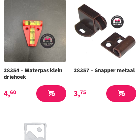
38354 – Waterpas klein
38357 – Snapper metaal
driehoek
4,
3,
60
75