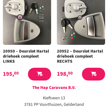
20950 – Deurslot Hartal
20952 – Deurslot Hartal
driehoek compleet
driehoek compleet
LINKS
RECHTS
195,
198,
00
00
The Hap Caravans
B.V.
Kieftveen 13
3781 PP Voorthuizen, Gelderland