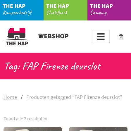
THE HAP
THE HAP
THE HAP
Kampeerbedrijf
Chaletpark
Camping
WEBSHOP
Tag: FAP Firenze deurslot
Home
/
Producten getagged “FAP Firenze deurslot”
Toont alle 2 resultaten