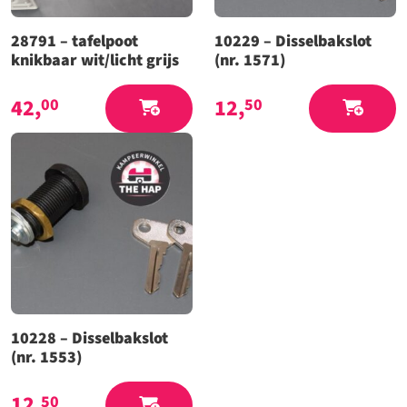
28791 – tafelpoot
10229 – Disselbakslot
knikbaar wit/licht grijs
(nr. 1571)
42,
12,
00
50
10228 – Disselbakslot
(nr. 1553)
12,
50