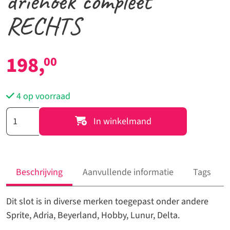
driehoek compleet
RECHTS
198,
00
4 op voorraad
20952
In winkelmand
-
Deurslot
Hartal
driehoek
Beschrijving
Aanvullende informatie
Tags
compleet
RECHTS
Dit slot is in diverse merken toegepast onder andere
aantal
Sprite, Adria, Beyerland, Hobby, Lunur, Delta.