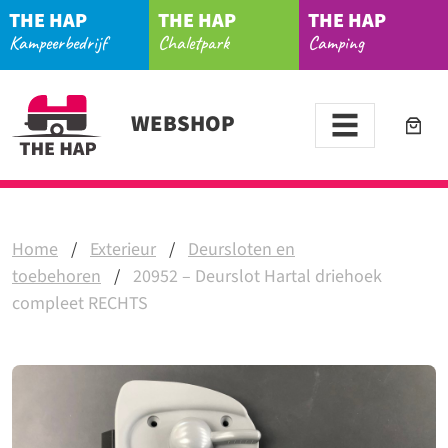
THE HAP
THE HAP
THE HAP
Kampeerbedrijf
Chaletpark
Camping
WEBSHOP
Home
/
Exterieur
/
Deursloten en
toebehoren
/
20952 – Deurslot Hartal driehoek
compleet RECHTS