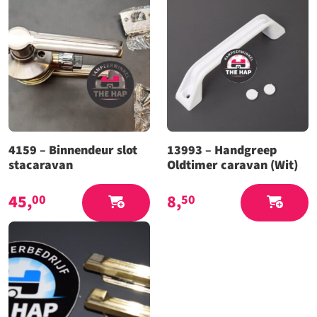
4159 – Binnendeur slot
13993 – Handgreep
stacaravan
Oldtimer caravan (Wit)
45,
8,
00
50