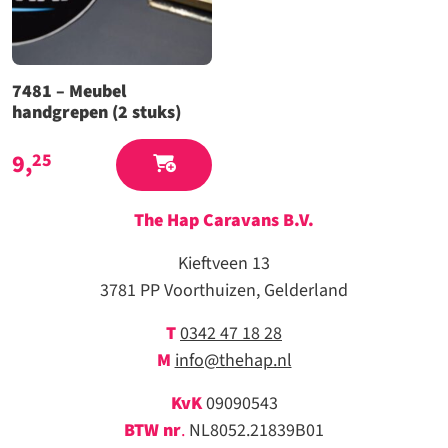
7481 – Meubel
handgrepen (2 stuks)
9,
25
The Hap Caravans
B.V.
Kieftveen 13
3781 PP Voorthuizen, Gelderland
T
0342 47 18 28
M
info@thehap.nl
KvK
09090543
BTW nr
.
NL8052.21839B01