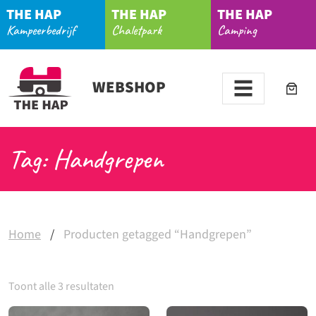
THE HAP
THE HAP
THE HAP
Kampeerbedrijf
Chaletpark
Camping
WEBSHOP
Tag: Handgrepen
Home
/
Producten getagged “Handgrepen”
Toont alle 3 resultaten