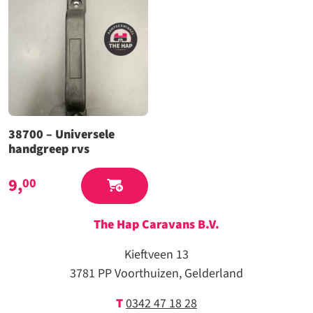
38700 – Universele
handgreep rvs
9,
00
The Hap Caravans
B.V.
Kieftveen 13
3781 PP Voorthuizen, Gelderland
T
0342 47 18 28