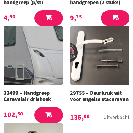
handgreep (p/st)
handgrepen (2 stuks)
4,
9,
50
25
33499 – Handgreep
29755 – Deurkruk wit
Caravelair driehoek
voor engelse stacaravan
102,
50
135,
00
Uitverkocht