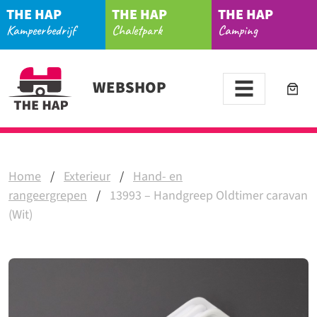
THE HAP
THE HAP
THE HAP
Kampeerbedrijf
Chaletpark
Camping
WEBSHOP
Home
/
Exterieur
/
Hand- en
rangeergrepen
/
13993 – Handgreep Oldtimer caravan
(Wit)