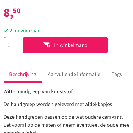
8,
50
2 op voorraad
13993
In winkelmand
-
Handgreep
Oldtimer
caravan
Beschrijving
Aanvullende informatie
Tags
(Wit)
aantal
Witte handgreep van kunststof.
De handgreep worden geleverd met afdekkapjes.
Deze handgrepen passen op de wat oudere caravans.
Let vooral op de maten of neem eventueel de oude mee