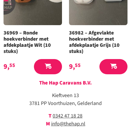
36969 – Ronde
36982 – Afgevlakte
hoekverbinder met
hoekverbinder met
afdekplaatje Wit (10
afdekplaatje Grijs (10
stuks)
stuks)
9,
9,
55
55
The Hap Caravans
B.V.
Kieftveen 13
3781 PP Voorthuizen, Gelderland
T
0342 47 18 28
M
info@thehap.nl