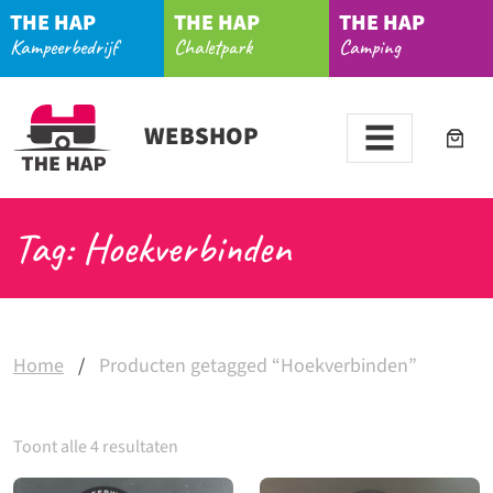
THE HAP
THE HAP
THE HAP
Kampeerbedrijf
Chaletpark
Camping
WEBSHOP
Tag: Hoekverbinden
Home
/
Producten getagged “Hoekverbinden”
Toont alle 4 resultaten