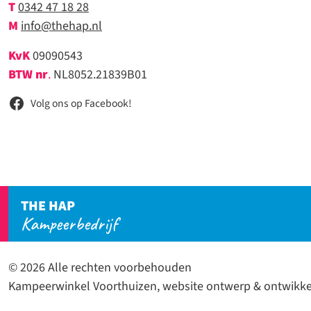
T
0342 47 18 28
M
info@thehap.nl
KvK
09090543
BTW nr
.
NL8052.21839B01
Volg ons op Facebook!
THE HAP
Kampeerbedrijf
© 2026 Alle rechten voorbehouden
Kampeerwinkel Voorthuizen, website ontwerp & ontwikke