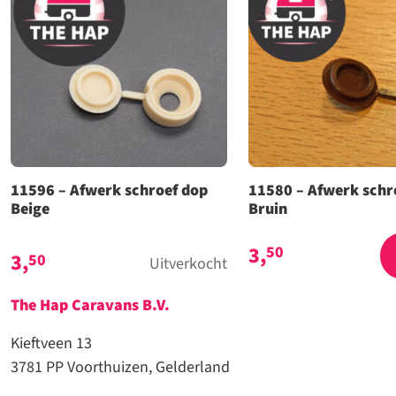
11596 – Afwerk schroef dop
11580 – Afwerk schr
Beige
Bruin
3,
50
3,
50
Uitverkocht
The Hap Caravans
B.V.
Kieftveen 13
3781 PP Voorthuizen, Gelderland