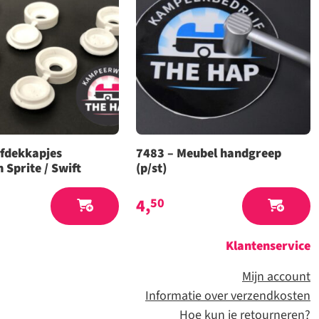
Afdekkapjes
7483 – Meubel handgreep
 Sprite / Swift
(p/st)
4,
50
Klantenservice
Mijn account
Informatie over verzendkosten
Hoe kun je retourneren
?