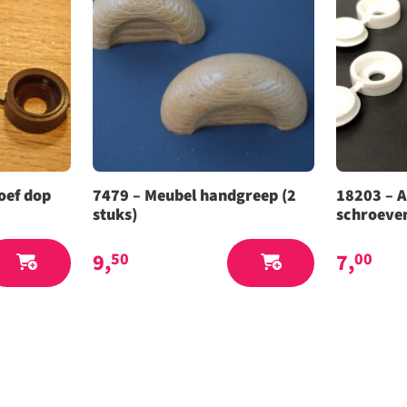
oef dop
7479 – Meubel handgreep (2
18203 – 
stuks)
schroeven
9,
7,
50
00