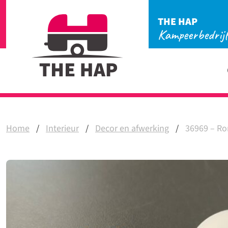
THE HAP
Kampeerbedrij
Home
/
Interieur
/
Decor en afwerking
/
36969 – Ro