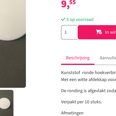
9,
55
3 op voorraad
36969
In wi
-
Ronde
hoekverbinder
met
Beschrijving
Aanvull
afdekplaatje
Wit
Kunststof ronde hoekverbin
(10
Met een witte afdekkap voo
stuks)
De ronding is afgevlakt zod
aantal
Verpakt per 10 stuks.
Afmetingen