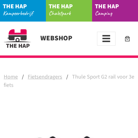
THE HAP
THE HAP
THE HAP
Kampeerbedrijf
Chaletpark
Camping
WEBSHOP
Home
/
Fietsendragers
/
Thule Sport G2 rail voor 3e
fiets