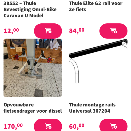
38552 – Thule
Thule Elite G2 rail voor
Bevestiging Omni-Bike
3e fiets
Caravan U Model
12,
84,
00
00
Opvouwbare
Thule montage rails
fietsendrager voor dissel
Universal 307204
170,
60,
00
00