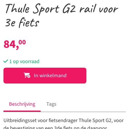
Thule Sport G2 rail voor
3e fiets
84,
00
1 op voorraad
Thule
In winkelmand
Sport
G2
rail
voor
Beschrijving
Tags
3e
fiets
Uitbreidingsset voor fietsendrager Thule Sport G2, voor
aantal
de bevestiging van een 3de fiets op de daarvoor