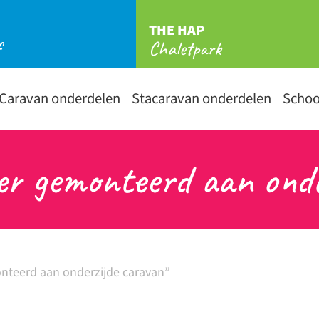
THE HAP
f
Chaletpark
Caravan onderdelen
Stacaravan onderdelen
Scho
ger gemonteerd aan ond
nteerd aan onderzijde caravan”