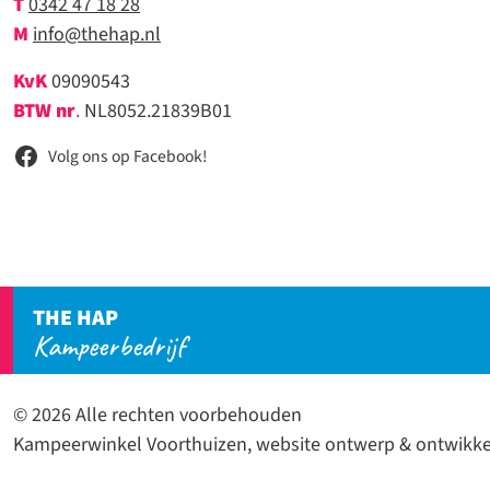
T
0342 47 18 28
M
info@thehap.nl
KvK
09090543
BTW nr
.
NL8052.21839B01
Volg ons op Facebook!
THE HAP
Kampeerbedrijf
© 2026 Alle rechten voorbehouden
Kampeerwinkel Voorthuizen, website ontwerp & ontwikke