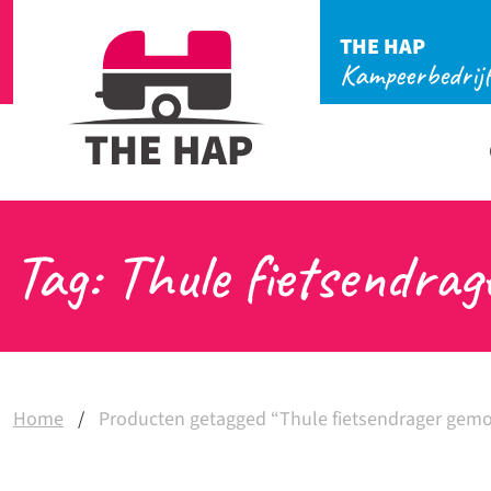
THE HAP
Kampeerbedrij
Tag: Thule fietsendra
Home
/
Producten getagged “Thule fietsendrager gemo