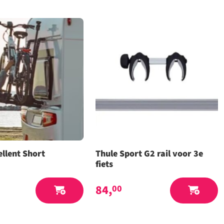
ellent Short
Thule Sport G2 rail voor 3e
fiets
84,
00