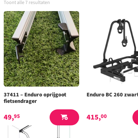
Toont alle 7 resultaten
37411 – Enduro oprijgoot
Enduro BC 260 zwar
fietsendrager
49,
415,
95
00