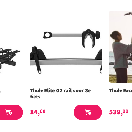
t
Thule Elite G2 rail voor 3e
Thule Exc
fiets
84,
539,
00
00