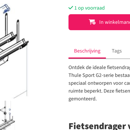
1 op voorraad
Thule
In winkelman
Sport
G2
Universal
aantal
Beschrijving
Tags
Ontdek de ideale fietsendra
Thule Sport G2-serie bestaa
speciaal ontworpen voor ca
ruimte beperkt. Deze fietse
gemonteerd.
Fietsendrager