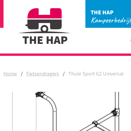
THE HAP
Kampeerbedrij
Home
/
Fietsendragers
/
Thule Sport G2 Universal