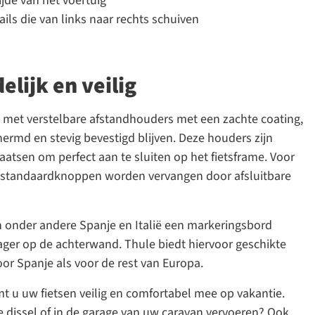
jde van het voertuig
rails die van links naar rechts schuiven
lijk en veilig
st met verstelbare afstandhouders met een zachte coating,
ermd en stevig bevestigd blijven. Deze houders zijn
aatsen om perfect aan te sluiten op het fietsframe. Voor
e standaardknoppen worden vervangen door afsluitbare
n onder andere
Spanje
en
Italië
een markeringsbord
drager op de achterwand. Thule biedt hiervoor geschikte
or Spanje als voor de rest van Europa.
t u uw fietsen veilig en comfortabel mee op vakantie.
de dissel of in de garage van uw caravan vervoeren? Ook