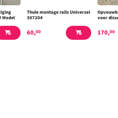
iging
Thule montage rails Universal
Opvouwba
U Model
307204
voor diss
60,
170,
00
00